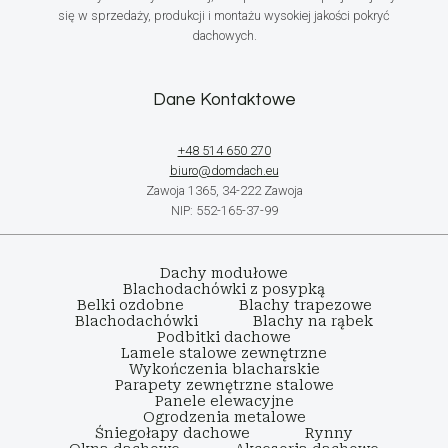
się w sprzedaży, produkcji i montażu wysokiej jakości pokryć
dachowych.
Dane Kontaktowe
+48 514 650 270
biuro@domdach.eu
Zawoja 1365, 34-222 Zawoja
NIP: 552-165-37-99
Dachy modułowe
Blachodachówki z posypką
Belki ozdobne
Blachy trapezowe
Blachodachówki
Blachy na rąbek
Podbitki dachowe
Lamele stalowe zewnętrzne
Wykończenia blacharskie
Parapety zewnętrzne stalowe
Panele elewacyjne
Ogrodzenia metalowe
Śniegołapy dachowe
Rynny