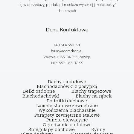
się w sprzedaży, produkcji i montażu wysokiej jakości pokryć
dachowych.
Dane Kontaktowe
+48 514 650 270
biuro@domdach.eu
Zawoja 1365, 34-222 Zawoja
NIP: 552-165-37-99
Dachy modułowe
Blachodachówki z posypką
Belki ozdobne
Blachy trapezowe
Blachodachówki
Blachy na rąbek
Podbitki dachowe
Lamele stalowe zewnętrzne
Wykończenia blacharskie
Parapety zewnętrzne stalowe
Panele elewacyjne
Ogrodzenia metalowe
Śniegołapy dachowe
Rynny