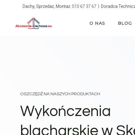
Przejdź
Dachy, Sprzedaż, Montaż:
510 67 37 67
| Doradca Technic
do
treści
O NAS
BLOG
OSZCZĘDŹ NA NASZYCH PRODUKTACH
Wykończenia
blacharskie w S