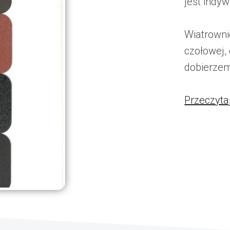
jest indyw
Wiatrowni
czołowej,
dobierzem
Przeczyta