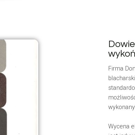
Dowied
wykoń
Firma Dom
blachars
standardo
możliwość
wykonanyc
Wycena e