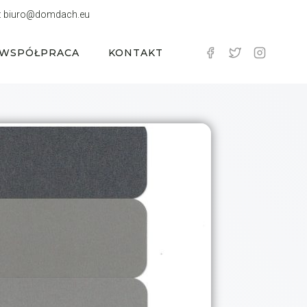
:
biuro@domdach.eu
WSPÓŁPRACA
KONTAKT