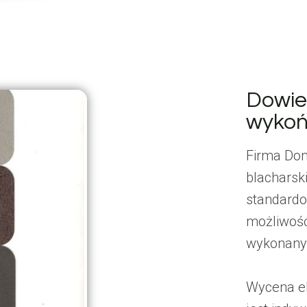
Dowied
wykoń
Firma Dom
blachars
standardo
możliwość
wykonanyc
Wycena e