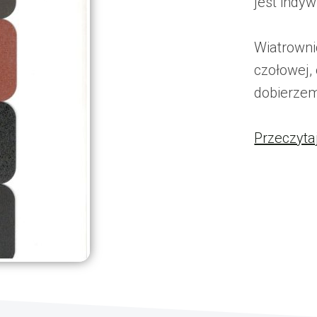
jest indyw
Wiatrowni
czołowej,
dobierzem
Przeczyta