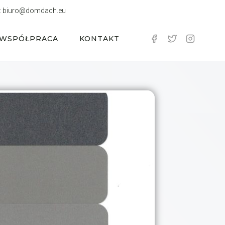
:
biuro@domdach.eu
WSPÓŁPRACA
KONTAKT