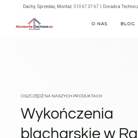
Przejdź
Dachy, Sprzedaż, Montaż:
510 67 37 67
| Doradca Technic
do
treści
O NAS
BLOG
OSZCZĘDŹ NA NASZYCH PRODUKTACH
Wykończenia
blacharskie w Ra