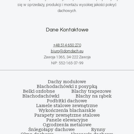
się w sprzedaży, produkcji i montażu wysokiej jakości pokryć
dachowych.
Dane Kontaktowe
+48 514 650 270
biuro@domdach.eu
Zawoja 1365, 34-222 Zawoja
NIP: 552-165-37-99
Dachy modułowe
Blachodachówki z posypką
Belki ozdobne
Blachy trapezowe
Blachodachówki
Blachy na rąbek
Podbitki dachowe
Lamele stalowe zewnętrzne
Wykończenia blacharskie
Parapety zewnętrzne stalowe
Panele elewacyjne
Ogrodzenia metalowe
Śniegołapy dachowe
Rynny