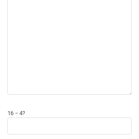
16 − 4?