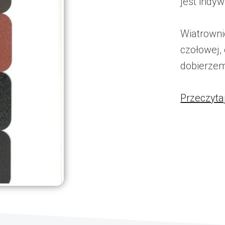
jest indyw
Wiatrowni
czołowej,
dobierzem
Przeczyta