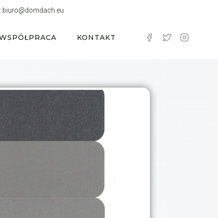
:
biuro@domdach.eu
WSPÓŁPRACA
KONTAKT