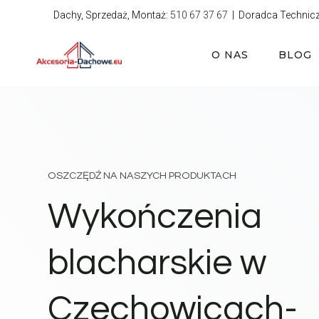
Przejdź
Dachy, Sprzedaż, Montaż:
510 67 37 67
| Doradca Technic
do
treści
O NAS
BLOG
OSZCZĘDŹ NA NASZYCH PRODUKTACH
Wykończenia
blacharskie w
Czechowicach-