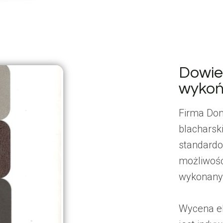
Dowied
wykoń
Firma Dom
blachars
standardo
możliwość
wykonanyc
Wycena e