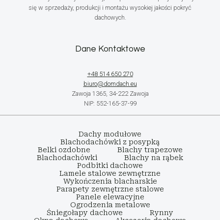
się w sprzedaży, produkcji i montażu wysokiej jakości pokryć
dachowych.
Dane Kontaktowe
+48 514 650 270
biuro@domdach.eu
Zawoja 1365, 34-222 Zawoja
NIP: 552-165-37-99
Dachy modułowe
Blachodachówki z posypką
Belki ozdobne
Blachy trapezowe
Blachodachówki
Blachy na rąbek
Podbitki dachowe
Lamele stalowe zewnętrzne
Wykończenia blacharskie
Parapety zewnętrzne stalowe
Panele elewacyjne
Ogrodzenia metalowe
Śniegołapy dachowe
Rynny