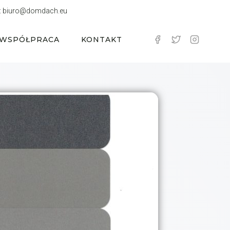
:
biuro@domdach.eu
WSPÓŁPRACA
KONTAKT