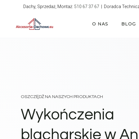
Przejdź
Dachy, Sprzedaż, Montaż:
510 67 37 67
| Doradca Technic
do
treści
O NAS
BLOG
OSZCZĘDŹ NA NASZYCH PRODUKTACH
Wykończenia
blacharskie w A