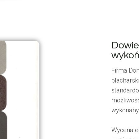
Dowied
wykoń
Firma Dom
blachars
standardo
możliwość
wykonanyc
Wycena e