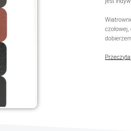
jest indyw
Wiatrowni
czołowej,
dobierzem
Przeczyta