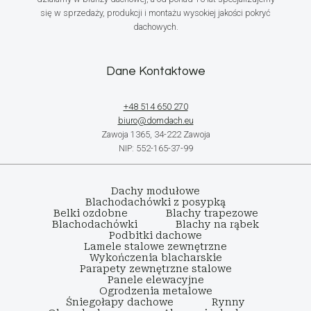
się w sprzedaży, produkcji i montażu wysokiej jakości pokryć
dachowych.
Dane Kontaktowe
+48 514 650 270
biuro@domdach.eu
Zawoja 1365, 34-222 Zawoja
NIP: 552-165-37-99
Dachy modułowe
Blachodachówki z posypką
Belki ozdobne
Blachy trapezowe
Blachodachówki
Blachy na rąbek
Podbitki dachowe
Lamele stalowe zewnętrzne
Wykończenia blacharskie
Parapety zewnętrzne stalowe
Panele elewacyjne
Ogrodzenia metalowe
Śniegołapy dachowe
Rynny