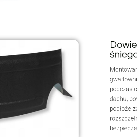
Dowied
śnieg
Montowane
gwałtowni
podczas o
dachu, po
podłoże z
rozszczeln
bezpiecze