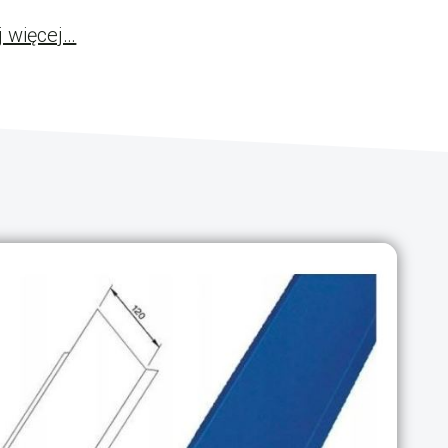
j więcej…