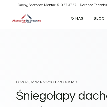
Przejdź
Dachy, Sprzedaż, Montaż:
510 67 37 67
| Doradca Technic
do
treści
O NAS
BLOG
OSZCZĘDŹ NA NASZYCH PRODUKTACH
Śniegołapy dac