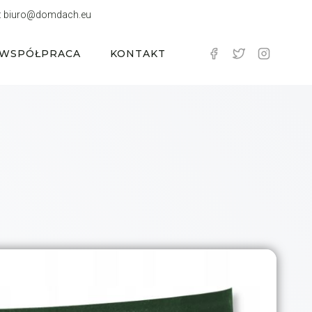
:
biuro@domdach.eu
WSPÓŁPRACA
KONTAKT