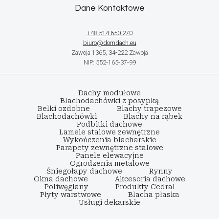
Dane Kontaktowe
+48 514 650 270
biuro@domdach.eu
Zawoja 1365, 34-222 Zawoja
NIP: 552-165-37-99
Dachy modułowe
Blachodachówki z posypką
Belki ozdobne
Blachy trapezowe
Blachodachówki
Blachy na rąbek
Podbitki dachowe
Lamele stalowe zewnętrzne
Wykończenia blacharskie
Parapety zewnętrzne stalowe
Panele elewacyjne
Ogrodzenia metalowe
Śniegołapy dachowe
Rynny
Okna dachowe
Akcesoria dachowe
Poliwęglany
Produkty Cedral
Płyty warstwowe
Blacha płaska
Usługi dekarskie