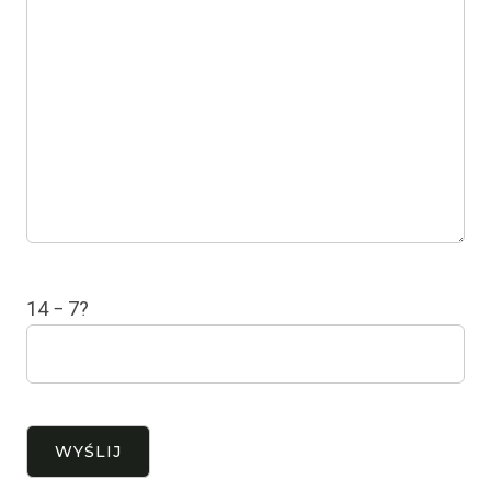
14 − 7?