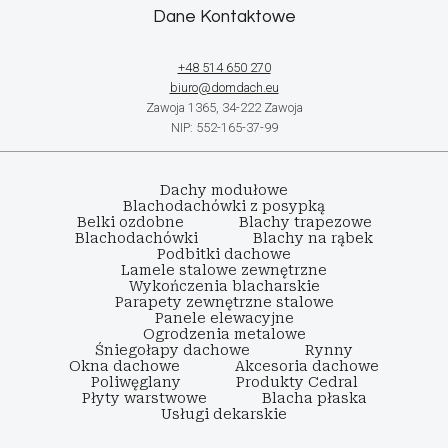
Dane Kontaktowe
+48 514 650 270
biuro@domdach.eu
Zawoja 1365, 34-222 Zawoja
NIP: 552-165-37-99
Dachy modułowe
Blachodachówki z posypką
Belki ozdobne
Blachy trapezowe
Blachodachówki
Blachy na rąbek
Podbitki dachowe
Lamele stalowe zewnętrzne
Wykończenia blacharskie
Parapety zewnętrzne stalowe
Panele elewacyjne
Ogrodzenia metalowe
Śniegołapy dachowe
Rynny
Okna dachowe
Akcesoria dachowe
Poliwęglany
Produkty Cedral
Płyty warstwowe
Blacha płaska
Usługi dekarskie