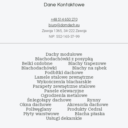
Dane Kontaktowe
+48 514 650 270
biuro@domdach.eu
Zawoja 1365, 34-222 Zawoja
NIP: 552-165-37-99
Dachy modułowe
Blachodachówki z posypką
Belki ozdobne
Blachy trapezowe
Blachodachówki
Blachy na rąbek
Podbitki dachowe
Lamele stalowe zewnętrzne
Wykończenia blacharskie
Parapety zewnętrzne stalowe
Panele elewacyjne
Ogrodzenia metalowe
Śniegołapy dachowe
Rynny
Okna dachowe
Akcesoria dachowe
Poliwęglany
Produkty Cedral
Płyty warstwowe
Blacha płaska
Usługi dekarskie