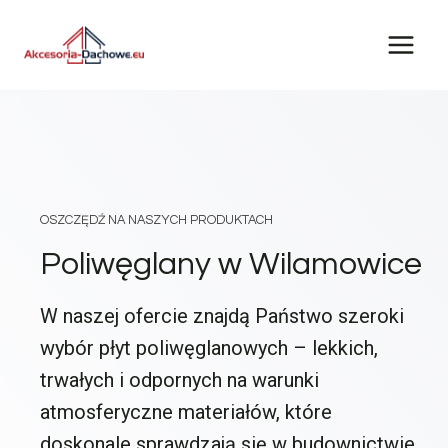
Przejdź
do
treści
OSZCZĘDŹ NA NASZYCH PRODUKTACH
Poliwęglany w Wilamowice
W naszej ofercie znajdą Państwo szeroki
wybór płyt poliwęglanowych – lekkich,
trwałych i odpornych na warunki
atmosferyczne materiałów, które
doskonale sprawdzają się w budownictwie