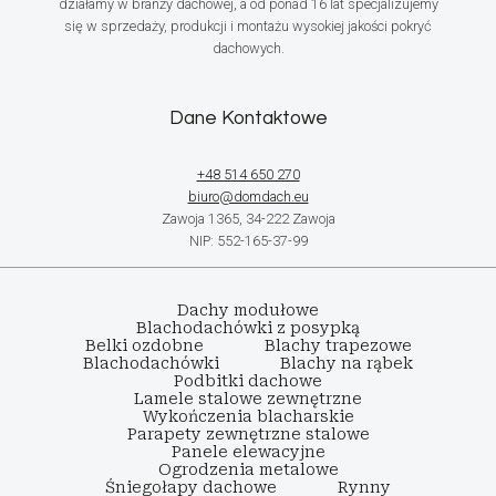
działamy w branży dachowej, a od ponad 16 lat specjalizujemy
się w sprzedaży, produkcji i montażu wysokiej jakości pokryć
dachowych.
Dane Kontaktowe
+48 514 650 270
biuro@domdach.eu
Zawoja 1365, 34-222 Zawoja
NIP: 552-165-37-99
Dachy modułowe
Blachodachówki z posypką
Belki ozdobne
Blachy trapezowe
Blachodachówki
Blachy na rąbek
Podbitki dachowe
Lamele stalowe zewnętrzne
Wykończenia blacharskie
Parapety zewnętrzne stalowe
Panele elewacyjne
Ogrodzenia metalowe
Śniegołapy dachowe
Rynny