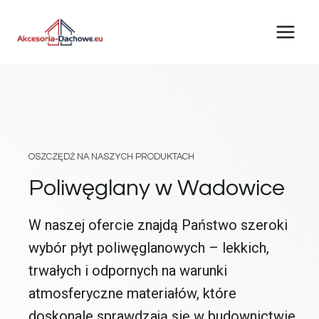
Przejdź
do
treści
OSZCZĘDŹ NA NASZYCH PRODUKTACH
Poliwęglany w Wadowice
W naszej ofercie znajdą Państwo szeroki
wybór płyt poliwęglanowych – lekkich,
trwałych i odpornych na warunki
atmosferyczne materiałów, które
doskonale sprawdzają się w budownictwie