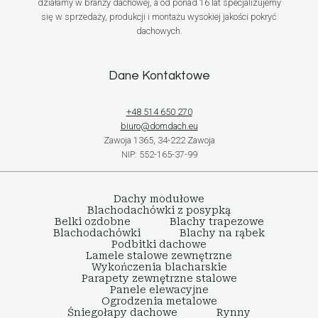
działamy w branży dachowej, a od ponad 16 lat specjalizujemy
się w sprzedaży, produkcji i montażu wysokiej jakości pokryć
dachowych.
Dane Kontaktowe
+48 514 650 270
biuro@domdach.eu
Zawoja 1365, 34-222 Zawoja
NIP: 552-165-37-99
Dachy modułowe
Blachodachówki z posypką
Belki ozdobne
Blachy trapezowe
Blachodachówki
Blachy na rąbek
Podbitki dachowe
Lamele stalowe zewnętrzne
Wykończenia blacharskie
Parapety zewnętrzne stalowe
Panele elewacyjne
Ogrodzenia metalowe
Śniegołapy dachowe
Rynny