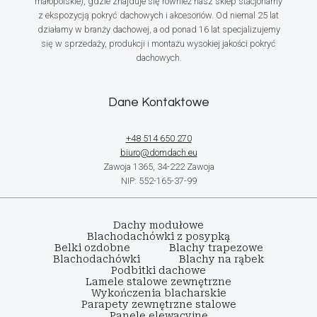
małopolskie), gdzie znajduje się również nasz sklep stacjonarny
z ekspozycją pokryć dachowych i akcesoriów. Od niemal 25 lat
działamy w branży dachowej, a od ponad 16 lat specjalizujemy
się w sprzedaży, produkcji i montażu wysokiej jakości pokryć
dachowych.
Dane Kontaktowe
+48 514 650 270
biuro@domdach.eu
Zawoja 1365, 34-222 Zawoja
NIP: 552-165-37-99
Dachy modułowe
Blachodachówki z posypką
Belki ozdobne
Blachy trapezowe
Blachodachówki
Blachy na rąbek
Podbitki dachowe
Lamele stalowe zewnętrzne
Wykończenia blacharskie
Parapety zewnętrzne stalowe
Panele elewacyjne