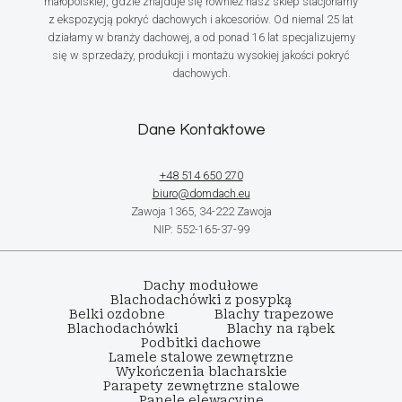
małopolskie), gdzie znajduje się również nasz sklep stacjonarny
z ekspozycją pokryć dachowych i akcesoriów. Od niemal 25 lat
działamy w branży dachowej, a od ponad 16 lat specjalizujemy
się w sprzedaży, produkcji i montażu wysokiej jakości pokryć
dachowych.
Dane Kontaktowe
+48 514 650 270
biuro@domdach.eu
Zawoja 1365, 34-222 Zawoja
NIP: 552-165-37-99
Dachy modułowe
Blachodachówki z posypką
Belki ozdobne
Blachy trapezowe
Blachodachówki
Blachy na rąbek
Podbitki dachowe
Lamele stalowe zewnętrzne
Wykończenia blacharskie
Parapety zewnętrzne stalowe
Panele elewacyjne