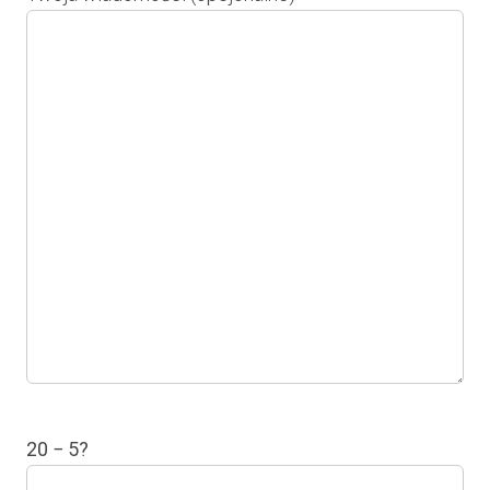
20 − 5?