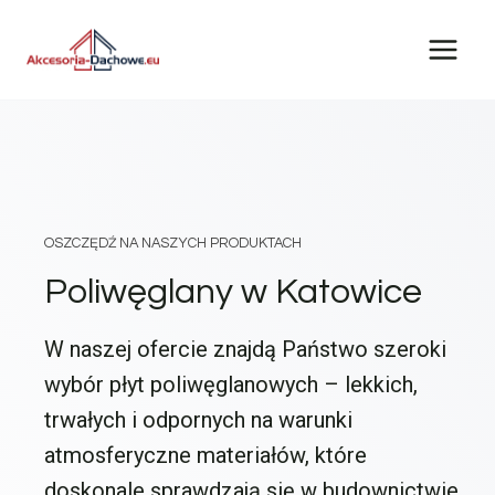
Przejdź
do
treści
OSZCZĘDŹ NA NASZYCH PRODUKTACH
Poliwęglany w Katowice
W naszej ofercie znajdą Państwo szeroki
wybór płyt poliwęglanowych – lekkich,
trwałych i odpornych na warunki
atmosferyczne materiałów, które
doskonale sprawdzają się w budownictwie