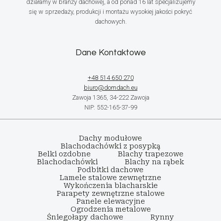
działamy w branży dachowej, a od ponad 16 lat specjalizujemy
się w sprzedaży, produkcji i montażu wysokiej jakości pokryć
dachowych.
Dane Kontaktowe
+48 514 650 270
biuro@domdach.eu
Zawoja 1365, 34-222 Zawoja
NIP: 552-165-37-99
Dachy modułowe
Blachodachówki z posypką
Belki ozdobne
Blachy trapezowe
Blachodachówki
Blachy na rąbek
Podbitki dachowe
Lamele stalowe zewnętrzne
Wykończenia blacharskie
Parapety zewnętrzne stalowe
Panele elewacyjne
Ogrodzenia metalowe
Śniegołapy dachowe
Rynny