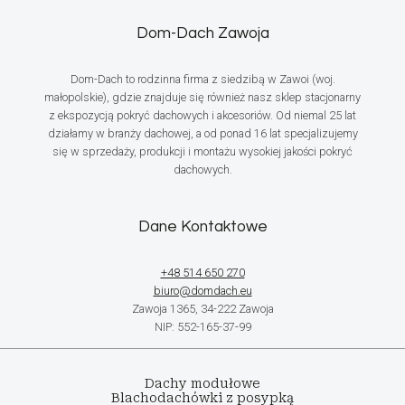
Dom-Dach Zawoja
Dom-Dach to rodzinna firma z siedzibą w Zawoi (woj.
małopolskie), gdzie znajduje się również nasz sklep stacjonarny
z ekspozycją pokryć dachowych i akcesoriów. Od niemal 25 lat
działamy w branży dachowej, a od ponad 16 lat specjalizujemy
się w sprzedaży, produkcji i montażu wysokiej jakości pokryć
dachowych.
Dane Kontaktowe
+48 514 650 270
biuro@domdach.eu
Zawoja 1365, 34-222 Zawoja
NIP: 552-165-37-99
Dachy modułowe
Blachodachówki z posypką