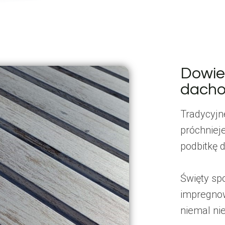
Dowie
dach
Tradycyjn
próchnieje
podbitkę 
Święty sp
impregnowa
niemal ni