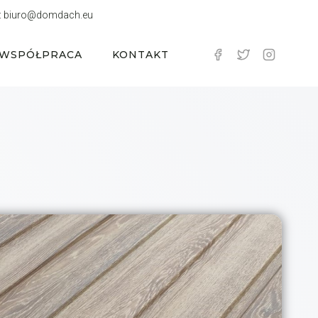
:
biuro@domdach.eu
WSPÓŁPRACA
KONTAKT