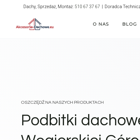
Przejdź
Dachy, Sprzedaż, Montaż:
510 67 37 67
| Doradca Technic
do
treści
O NAS
BLOG
OSZCZĘDŹ NA NASZYCH PRODUKTACH
Podbitki dachow