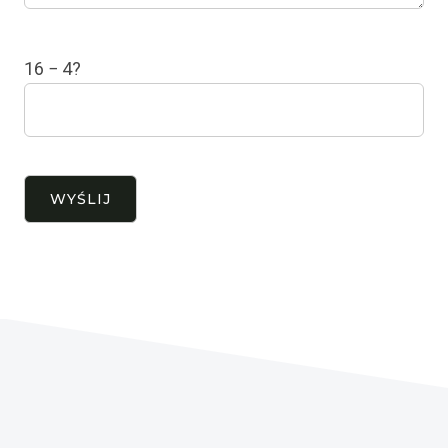
16 − 4?