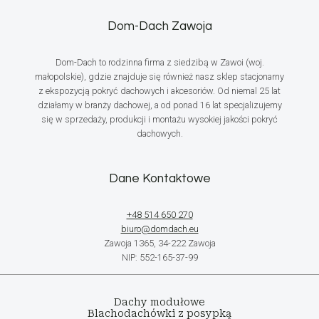
Dom-Dach Zawoja
Dom-Dach to rodzinna firma z siedzibą w Zawoi (woj.
małopolskie), gdzie znajduje się również nasz sklep stacjonarny
z ekspozycją pokryć dachowych i akcesoriów. Od niemal 25 lat
działamy w branży dachowej, a od ponad 16 lat specjalizujemy
się w sprzedaży, produkcji i montażu wysokiej jakości pokryć
dachowych.
Dane Kontaktowe
+48 514 650 270
biuro@domdach.eu
Zawoja 1365, 34-222 Zawoja
NIP: 552-165-37-99
Dachy modułowe
Blachodachówki z posypką