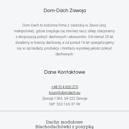
Dom-Dach Zawoja
Dom-Dach to rodzinna firma z siedzibą w Zawoi (woj.
małopolskie), gdzie znajduje się również nasz sklep stacjonarny
z ekspozycją pokryć dachowych i akcesoriów. Od niemal 25 lat
działamy w branży dachowej, a od ponad 16 lat specjalizujemy
się w sprzedaży, produkcji i montażu wysokiej jakości pokryć
dachowych.
Dane Kontaktowe
+48 514 650 270
biuro@domdach.eu
Zawoja 1365, 34-222 Zawoja
NIP: 552-165-37-99
Dachy modułowe
Blachodachówki z posypką