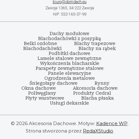
biuro@domdach.eu
Zawoja 1365, 34-222 Zawoja
NIP: 552-165-37-99
Dachy modułowe
Blachodachówki z posypką
Belki ozdobne
Blachy trapezowe
Blachodachówki
Blachy na rąbek
Podbitki dachowe
Lamele stalowe zewnętrzne
Wykończenia blacharskie
Parapety zewnętrzne stalowe
Panele elewacyjne
Ogrodzenia metalowe
Śniegołapy dachowe
Rynny
Okna dachowe
Akcesoria dachowe
Poliwęglany
Produkty Cedral
Płyty warstwowe
Blacha płaska
Usługi dekarskie
© 2026 Akcesoria Dachowe. Motyw:
Kadence WP
.
Strona stworzona przez
RedaXStudio