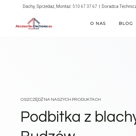
Przejdź
Dachy, Sprzedaż, Montaż:
510 67 37 67
| Doradca Technic
do
treści
O NAS
BLOG
OSZCZĘDŹ NA NASZYCH PRODUKTACH
Podbitka z blach