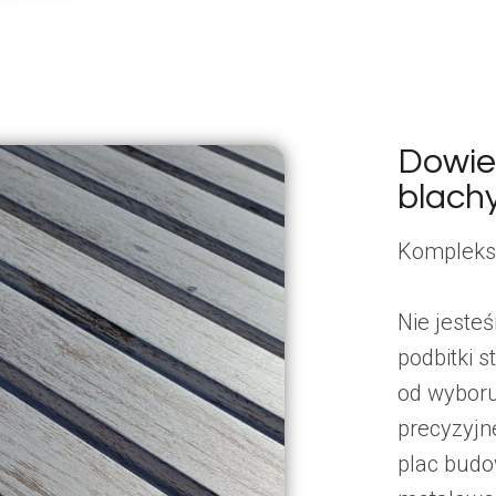
Dowied
blach
Komplekso
Nie jeste
podbitki 
od wyboru
precyzyjn
plac budo