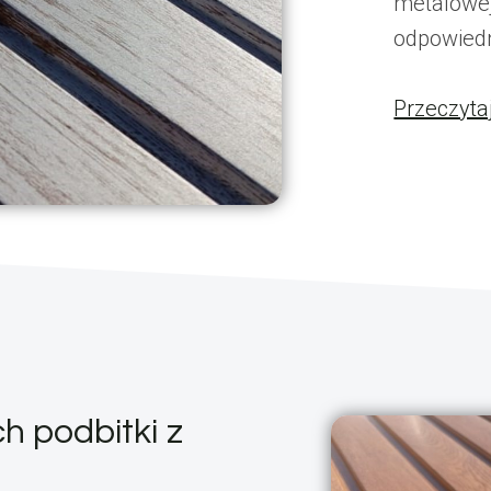
metalowej
odpowied
Przeczyta
h podbitki z