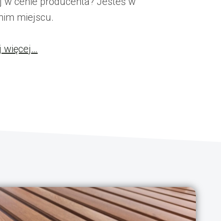
 w cenie producenta? Jesteś w
nim miejscu.
j więcej…