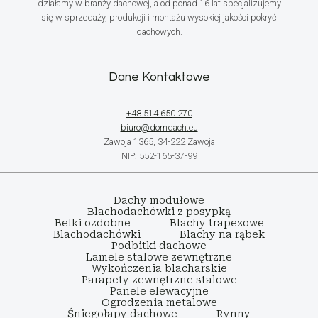
działamy w branży dachowej, a od ponad 16 lat specjalizujemy
się w sprzedaży, produkcji i montażu wysokiej jakości pokryć
dachowych.
Dane Kontaktowe
+48 514 650 270
biuro@domdach.eu
Zawoja 1365, 34-222 Zawoja
NIP: 552-165-37-99
Dachy modułowe
Blachodachówki z posypką
Belki ozdobne
Blachy trapezowe
Blachodachówki
Blachy na rąbek
Podbitki dachowe
Lamele stalowe zewnętrzne
Wykończenia blacharskie
Parapety zewnętrzne stalowe
Panele elewacyjne
Ogrodzenia metalowe
Śniegołapy dachowe
Rynny