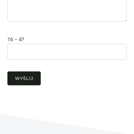
16 − 4?