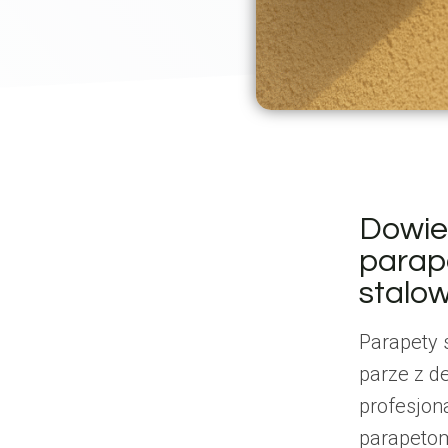
Dowied
parap
stalo
Parapety 
parze z 
profesjon
parapetom