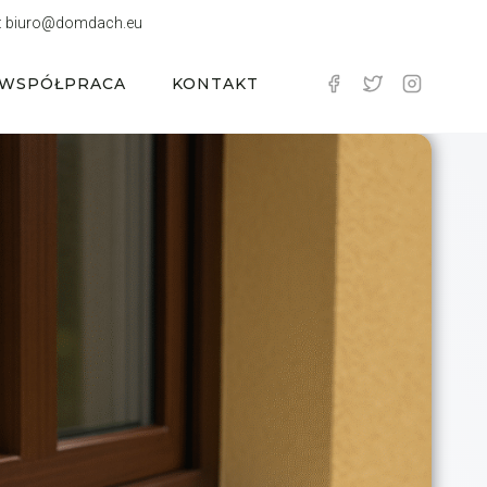
:
biuro@domdach.eu
WSPÓŁPRACA
KONTAKT