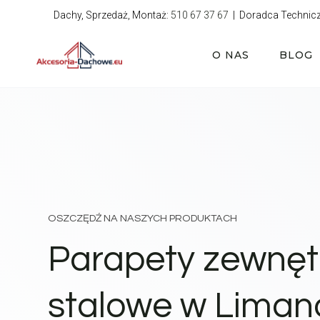
Przejdź
Dachy, Sprzedaż, Montaż:
510 67 37 67
| Doradca Technic
do
treści
O NAS
BLOG
OSZCZĘDŹ NA NASZYCH PRODUKTACH
Parapety zewnęt
stalowe w Liman