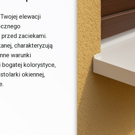
Twojej elewacji
tecznego
 przed zaciekami.
anej, charakteryzują
enne warunki
bogatej kolorystyce,
tolarki okiennej,
e.