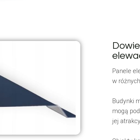
Dowie
elewa
Panele el
w różnych
Budynki m
mogą podn
jej atrakc