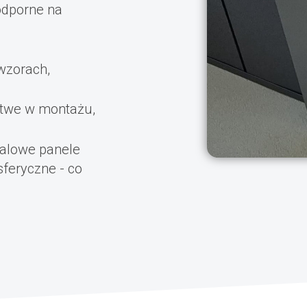
odporne na
 wzorach,
łatwe w montażu,
talowe panele
feryczne - co