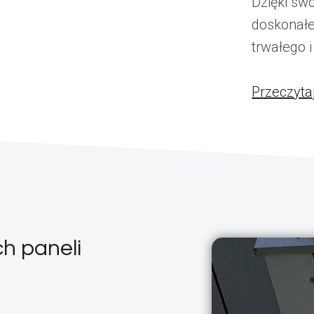
Dzięki sw
doskonałe
trwałego 
Przeczyta
h paneli