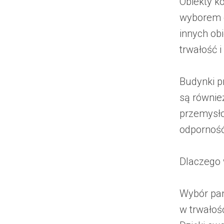
Obiekty k
wyborem d
innych ob
trwałość i
Budynki p
są równie
przemysł
odporność
Dlaczego 
Wybór pan
w trwałoś