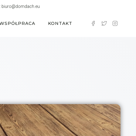
:
biuro@domdach.eu
WSPÓŁPRACA
KONTAKT