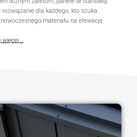
oim licznym zaletom, panele te stanowią
 rozwiązanie dla każdego, kto szuka
i nowoczesnego materiału na elewację.
j więcej…