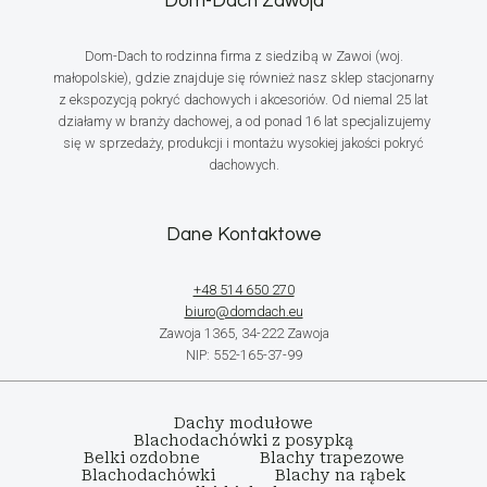
Dom-Dach Zawoja
Dom-Dach to rodzinna firma z siedzibą w Zawoi (woj.
małopolskie), gdzie znajduje się również nasz sklep stacjonarny
z ekspozycją pokryć dachowych i akcesoriów. Od niemal 25 lat
działamy w branży dachowej, a od ponad 16 lat specjalizujemy
się w sprzedaży, produkcji i montażu wysokiej jakości pokryć
dachowych.
Dane Kontaktowe
+48 514 650 270
biuro@domdach.eu
Zawoja 1365, 34-222 Zawoja
NIP: 552-165-37-99
Dachy modułowe
Blachodachówki z posypką
Belki ozdobne
Blachy trapezowe
Blachodachówki
Blachy na rąbek