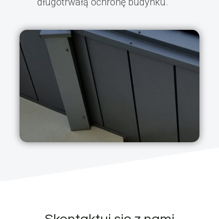
długotrwałą ochronę budynku.