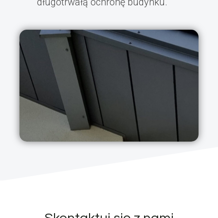
długotrwałą ochronę budynku.