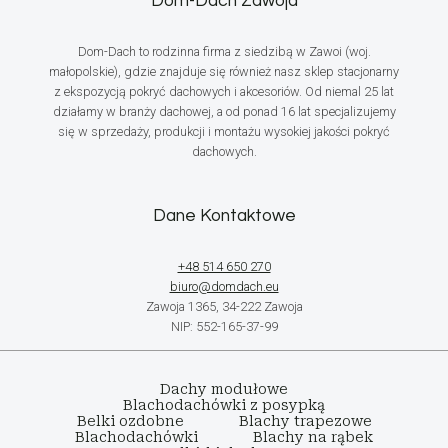
Dom-Dach Zawoja
Dom-Dach to rodzinna firma z siedzibą w Zawoi (woj.
małopolskie), gdzie znajduje się również nasz sklep stacjonarny
z ekspozycją pokryć dachowych i akcesoriów. Od niemal 25 lat
działamy w branży dachowej, a od ponad 16 lat specjalizujemy
się w sprzedaży, produkcji i montażu wysokiej jakości pokryć
dachowych.
Dane Kontaktowe
+48 514 650 270
biuro@domdach.eu
Zawoja 1365, 34-222 Zawoja
NIP: 552-165-37-99
Dachy modułowe
Blachodachówki z posypką
Belki ozdobne
Blachy trapezowe
Blachodachówki
Blachy na rąbek