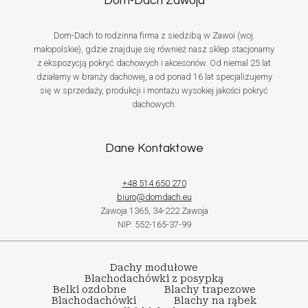
Dom-Dach Zawoja
Dom-Dach to rodzinna firma z siedzibą w Zawoi (woj.
małopolskie), gdzie znajduje się również nasz sklep stacjonarny
z ekspozycją pokryć dachowych i akcesoriów. Od niemal 25 lat
działamy w branży dachowej, a od ponad 16 lat specjalizujemy
się w sprzedaży, produkcji i montażu wysokiej jakości pokryć
dachowych.
Dane Kontaktowe
+48 514 650 270
biuro@domdach.eu
Zawoja 1365, 34-222 Zawoja
NIP: 552-165-37-99
Dachy modułowe
Blachodachówki z posypką
Belki ozdobne
Blachy trapezowe
Blachodachówki
Blachy na rąbek