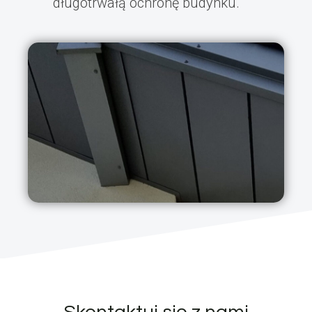
długotrwałą ochronę budynku.