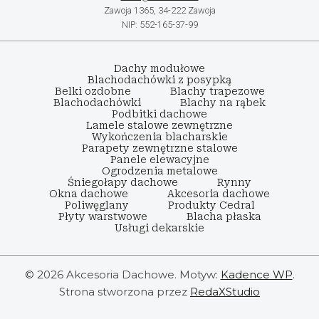
Zawoja 1365, 34-222 Zawoja
NIP: 552-165-37-99
Dachy modułowe
Blachodachówki z posypką
Belki ozdobne
Blachy trapezowe
Blachodachówki
Blachy na rąbek
Podbitki dachowe
Lamele stalowe zewnętrzne
Wykończenia blacharskie
Parapety zewnętrzne stalowe
Panele elewacyjne
Ogrodzenia metalowe
Śniegołapy dachowe
Rynny
Okna dachowe
Akcesoria dachowe
Poliwęglany
Produkty Cedral
Płyty warstwowe
Blacha płaska
Usługi dekarskie
© 2026 Akcesoria Dachowe. Motyw:
Kadence WP
.
Strona stworzona przez
RedaXStudio