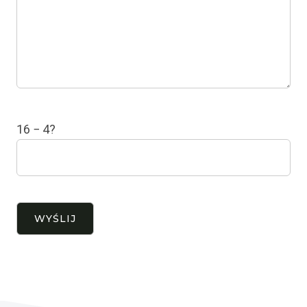
16 − 4?