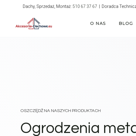
Przejdź
Dachy, Sprzedaż, Montaż:
510 67 37 67
| Doradca Technic
do
treści
O NAS
BLOG
OSZCZĘDŹ NA NASZYCH PRODUKTACH
Ogrodzenia met