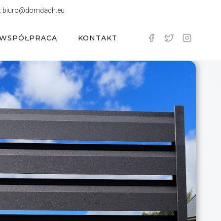
:
biuro@domdach.eu
WSPÓŁPRACA
KONTAKT