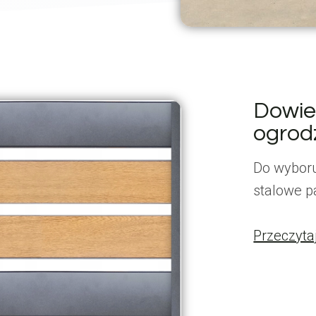
Dowied
ogrod
Do wybor
stalowe p
Przeczyta