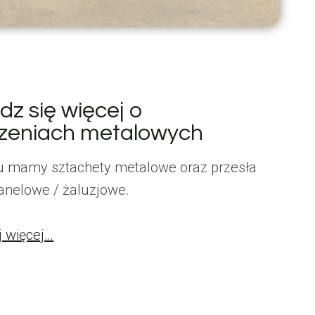
z się więcej o
zeniach metalowych
u mamy sztachety metalowe oraz przesła
anelowe / żaluzjowe.
j więcej…