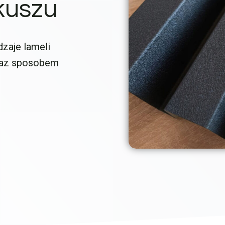
kuszu
dzaje lameli
raz sposobem