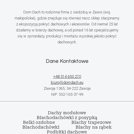
Dom-Dach to rodzinna firma z siedzibą w Zawoi (woj.
małopolskie), gdzie znajduje się również nasz sklep stacjonarny
z ekspozycją pokryć dachowych i akcesoriów. Od niemal 25 lat
działamy w branży dachowej, a od ponad 16 lat specjalizujemy
się w sprzedaży, produkcji i montażu wysokiej jakości pokryć
dachowych.
Dane Kontaktowe
+48 514 650 270
biuro@domdach.eu
Zawoja 1365, 34-222 Zawoja
NIP: 552-165-37-99
Dachy modułowe
Blachodachówki z posypką
Belki ozdobne
Blachy trapezowe
Blachodachówki
Blachy na rąbek
Podbitki dachowe