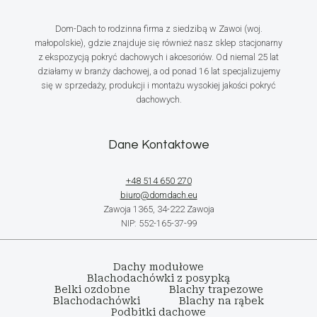
Dom-Dach to rodzinna firma z siedzibą w Zawoi (woj.
małopolskie), gdzie znajduje się również nasz sklep stacjonarny
z ekspozycją pokryć dachowych i akcesoriów. Od niemal 25 lat
działamy w branży dachowej, a od ponad 16 lat specjalizujemy
się w sprzedaży, produkcji i montażu wysokiej jakości pokryć
dachowych.
Dane Kontaktowe
+48 514 650 270
biuro@domdach.eu
Zawoja 1365, 34-222 Zawoja
NIP: 552-165-37-99
Dachy modułowe
Blachodachówki z posypką
Belki ozdobne
Blachy trapezowe
Blachodachówki
Blachy na rąbek
Podbitki dachowe