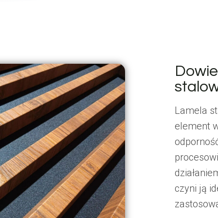
Dowie
stalo
Lamela st
element w
odporność
procesowi
działanie
czyni ją 
zastosowa