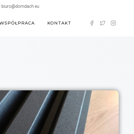
:
biuro@domdach.eu
WSPÓŁPRACA
KONTAKT