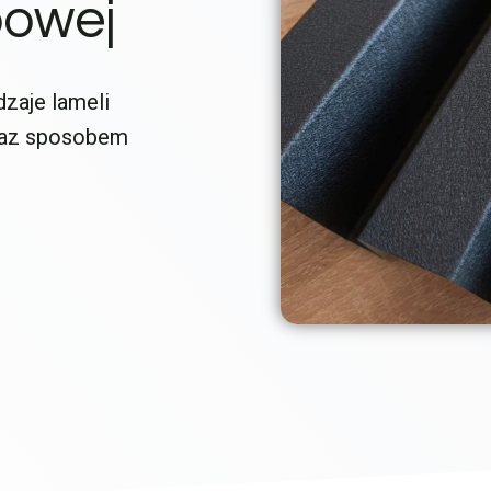
powej
dzaje lameli
raz sposobem