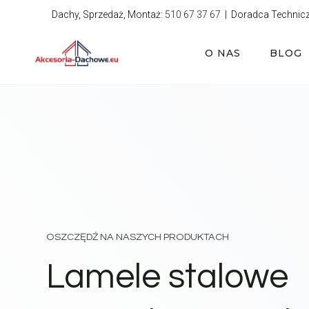
Przejdź
Dachy, Sprzedaż, Montaż:
510 67 37 67
| Doradca Technic
do
treści
O NAS
BLOG
OSZCZĘDŹ NA NASZYCH PRODUKTACH
Lamele stalowe