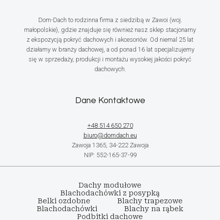
Dom-Dach to rodzinna firma z siedzibą w Zawoi (woj.
małopolskie), gdzie znajduje się również nasz sklep stacjonarny
z ekspozycją pokryć dachowych i akcesoriów. Od niemal 25 lat
działamy w branży dachowej, a od ponad 16 lat specjalizujemy
się w sprzedaży, produkcji i montażu wysokiej jakości pokryć
dachowych.
Dane Kontaktowe
+48 514 650 270
biuro@domdach.eu
Zawoja 1365, 34-222 Zawoja
NIP: 552-165-37-99
Dachy modułowe
Blachodachówki z posypką
Belki ozdobne
Blachy trapezowe
Blachodachówki
Blachy na rąbek
Podbitki dachowe