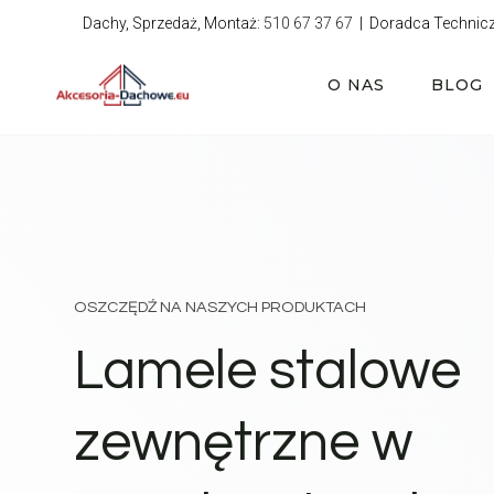
Przejdź
Dachy, Sprzedaż, Montaż:
510 67 37 67
| Doradca Technic
do
treści
O NAS
BLOG
OSZCZĘDŹ NA NASZYCH PRODUKTACH
Lamele stalowe
zewnętrzne w