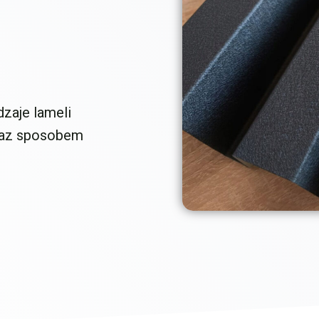
dzaje lameli
raz sposobem