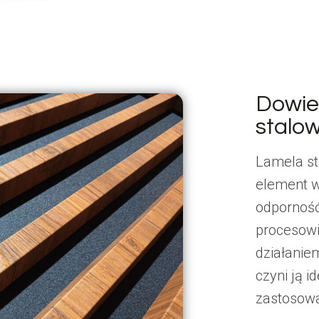
Dowie
stalo
Lamela st
element w
odporność
procesowi
działanie
czyni ją 
zastosowa