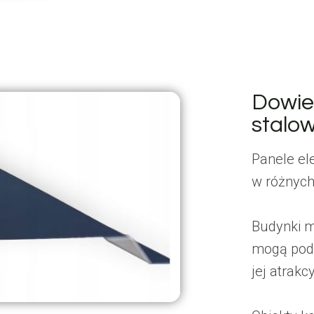
Dowie
stalo
Panele el
w różnych
Budynki m
mogą podn
jej atrakc