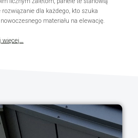
oim licznym zaletom, panele te stanowią
 rozwiązanie dla każdego, kto szuka
i nowoczesnego materiału na elewację.
j więcej…