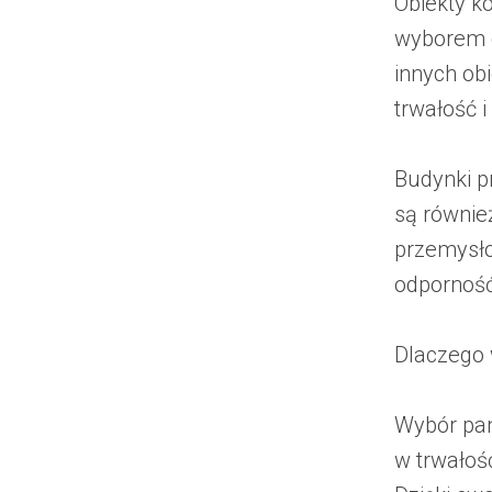
Obiekty k
wyborem d
innych ob
trwałość i
Budynki p
są równie
przemysł
odporność
Dlaczego 
Wybór pan
w trwałoś