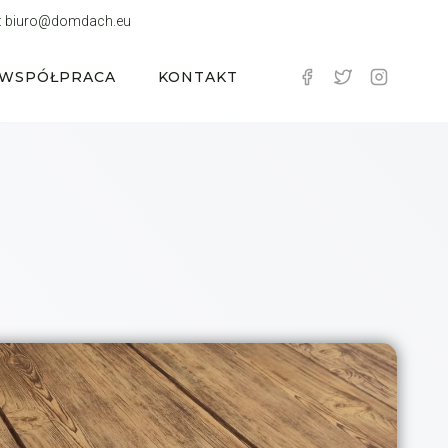
:
biuro@domdach.eu
WSPÓŁPRACA
KONTAKT