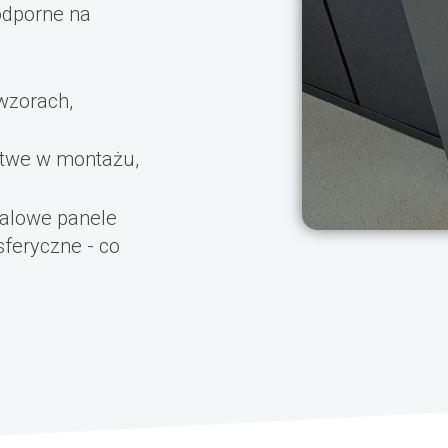
odporne na
 wzorach,
łatwe w montażu,
talowe panele
feryczne - co