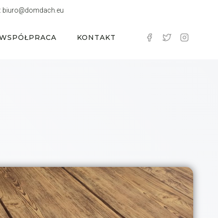
:
biuro@domdach.eu
WSPÓŁPRACA
KONTAKT