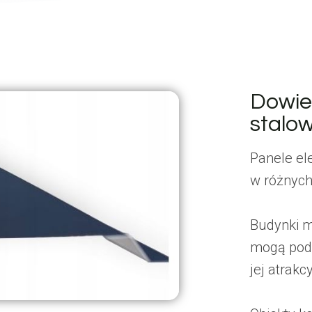
Dowie
stalo
Panele el
w różnych
Budynki m
mogą podn
jej atrakc