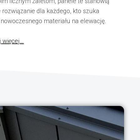
oim licznym zaletom, panele te stanowią
 rozwiązanie dla każdego, kto szuka
i nowoczesnego materiału na elewację.
j więcej…