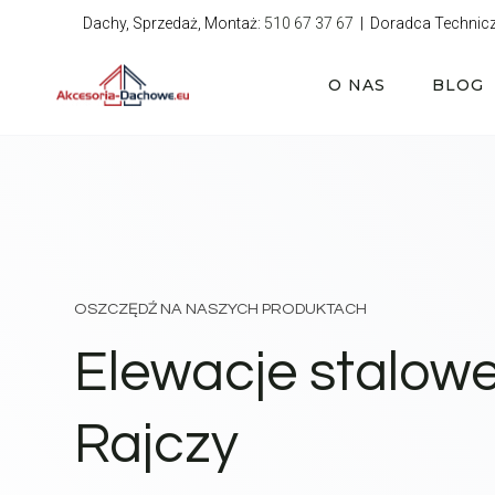
Przejdź
Dachy, Sprzedaż, Montaż:
510 67 37 67
| Doradca Technic
do
treści
O NAS
BLOG
OSZCZĘDŹ NA NASZYCH PRODUKTACH
Elewacje stalow
Rajczy