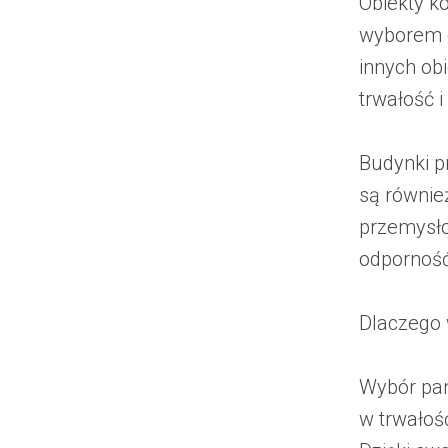
Obiekty k
wyborem d
innych ob
trwałość i
Budynki p
są równie
przemysł
odporność
Dlaczego 
Wybór pan
w trwałoś