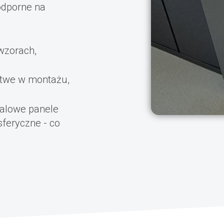
odporne na
 wzorach,
łatwe w montażu,
talowe panele
feryczne - co