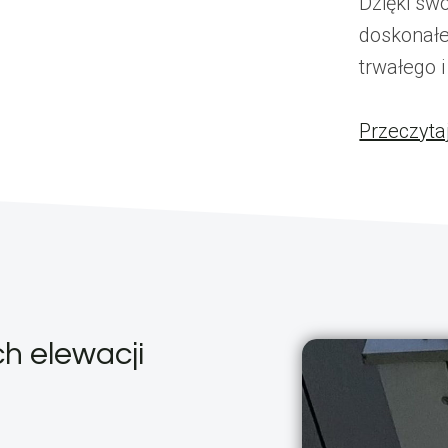
Dzięki sw
doskonałe
trwałego 
Przeczyta
h elewacji