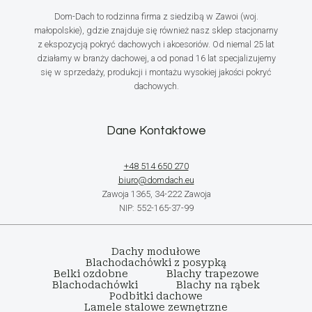
Dom-Dach to rodzinna firma z siedzibą w Zawoi (woj.
małopolskie), gdzie znajduje się również nasz sklep stacjonarny
z ekspozycją pokryć dachowych i akcesoriów. Od niemal 25 lat
działamy w branży dachowej, a od ponad 16 lat specjalizujemy
się w sprzedaży, produkcji i montażu wysokiej jakości pokryć
dachowych.
Dane Kontaktowe
+48 514 650 270
biuro@domdach.eu
Zawoja 1365, 34-222 Zawoja
NIP: 552-165-37-99
Dachy modułowe
Blachodachówki z posypką
Belki ozdobne
Blachy trapezowe
Blachodachówki
Blachy na rąbek
Podbitki dachowe
Lamele stalowe zewnętrzne