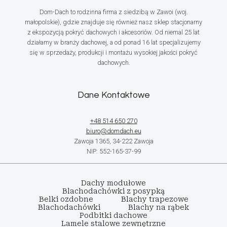
Dom-Dach to rodzinna firma z siedzibą w Zawoi (woj.
małopolskie), gdzie znajduje się również nasz sklep stacjonarny
z ekspozycją pokryć dachowych i akcesoriów. Od niemal 25 lat
działamy w branży dachowej, a od ponad 16 lat specjalizujemy
się w sprzedaży, produkcji i montażu wysokiej jakości pokryć
dachowych.
Dane Kontaktowe
+48 514 650 270
biuro@domdach.eu
Zawoja 1365, 34-222 Zawoja
NIP: 552-165-37-99
Dachy modułowe
Blachodachówki z posypką
Belki ozdobne
Blachy trapezowe
Blachodachówki
Blachy na rąbek
Podbitki dachowe
Lamele stalowe zewnętrzne