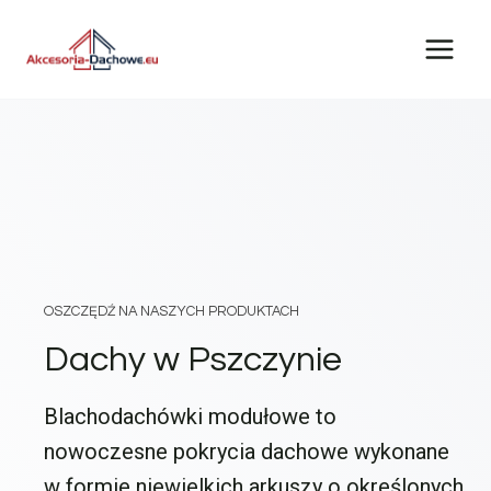
Przejdź
do
treści
OSZCZĘDŹ NA NASZYCH PRODUKTACH
Dachy w Pszczynie
Blachodachówki modułowe to
nowoczesne pokrycia dachowe wykonane
w formie niewielkich arkuszy o określonych