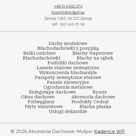
+48 514 650 270
biuro@domdach.eu
Zawoja 1365, 34-222 Zawoja
NIP: 552-165-37-99
Dachy modułowe
Blachodachówki z posypką
Belki ozdobne
Blachy trapezowe
Blachodachówki
Blachy na rąbek
Podbitki dachowe
Lamele stalowe zewnętrzne
Wykończenia blacharskie
Parapety zewnętrzne stalowe
Panele elewacyjne
Ogrodzenia metalowe
Śniegołapy dachowe
Rynny
Okna dachowe
Akcesoria dachowe
Poliwęglany
Produkty Cedral
Płyty warstwowe
Blacha płaska
Usługi dekarskie
© 2026 Akcesoria Dachowe. Motyw:
Kadence WP
.