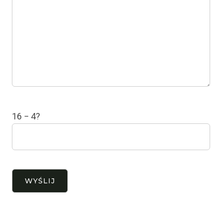
16 − 4?