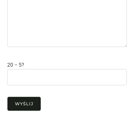
20 − 5?