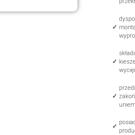
przekł
dyspo
monta
wypro
skład
kiesz
wycię
przed
zakoń
uniemo
posia
produ