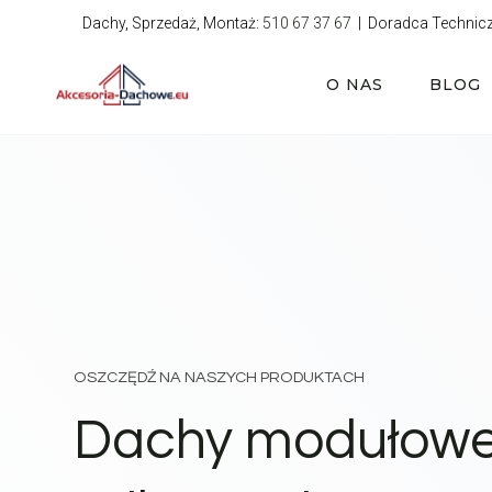
Przejdź
Dachy, Sprzedaż, Montaż:
510 67 37 67
| Doradca Technic
do
treści
O NAS
BLOG
OSZCZĘDŹ NA NASZYCH PRODUKTACH
Dachy modułow