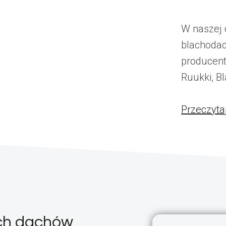
W naszej 
blachoda
producent
Ruukki, Bl
Przeczyta
ych dachów