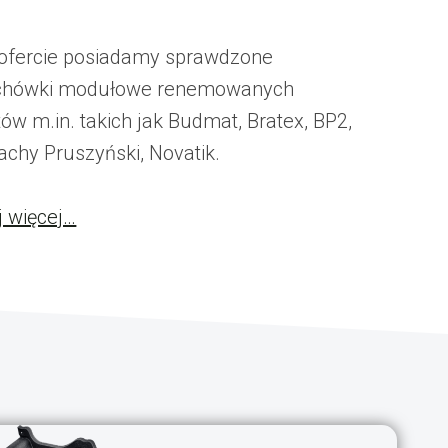
ofercie posiadamy sprawdzone
chówki modułowe renemowanych
ów m.in. takich jak Budmat, Bratex, BP2,
achy Pruszyński, Novatik.
j więcej…