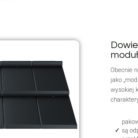
Dowie
modu
Obecnie n
jako „mod
wysokiej 
charakter
pakow
są od