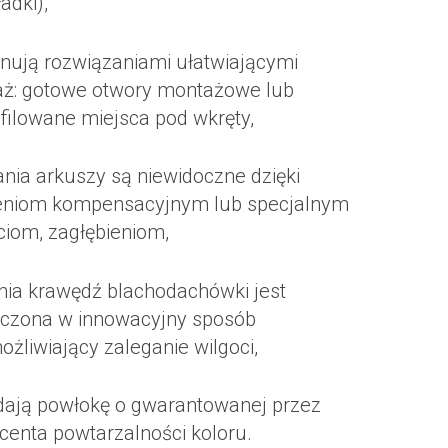
adki),
nują rozwiązaniami ułatwiającymi
ż: gotowe otwory montażowe lub
filowane miejsca pod wkręty,
ania arkuszy są niewidoczne dzięki
eniom kompensacyjnym lub specjalnym
ciom, zagłębieniom,
nia krawędź blachodachówki jest
czona w innowacyjny sposób
żliwiający zaleganie wilgoci,
dają powłokę o gwarantowanej przez
centa powtarzalności koloru.