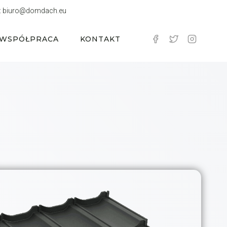
:
biuro@domdach.eu
WSPÓŁPRACA
KONTAKT