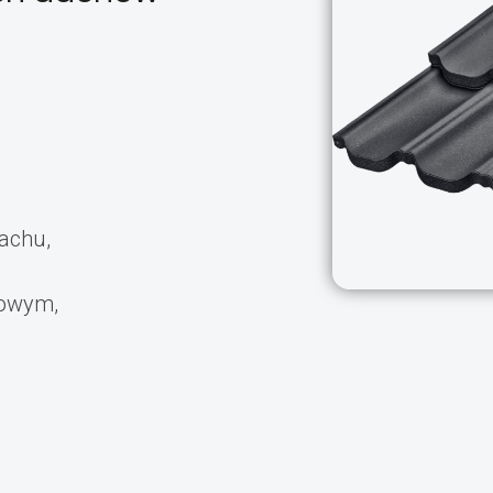
achu,
dowym,
.