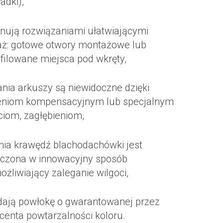
adki),
nują rozwiązaniami ułatwiającymi
ż: gotowe otwory montażowe lub
filowane miejsca pod wkręty,
ania arkuszy są niewidoczne dzięki
eniom kompensacyjnym lub specjalnym
ciom, zagłębieniom,
nia krawędź blachodachówki jest
czona w innowacyjny sposób
żliwiający zaleganie wilgoci,
dają powłokę o gwarantowanej przez
centa powtarzalności koloru.