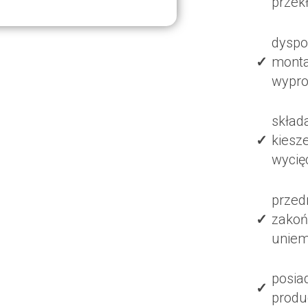
przekł
dyspo
monta
wypro
skład
kiesz
wycię
przed
zakoń
uniemo
posia
produ