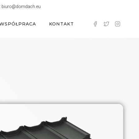
:
biuro@domdach.eu
WSPÓŁPRACA
KONTAKT