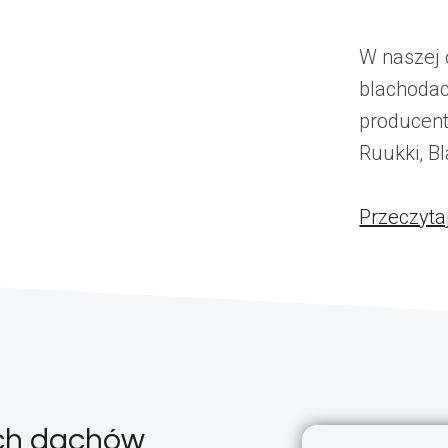
W naszej 
blachoda
producent
Ruukki, Bl
Przeczyta
ych dachów