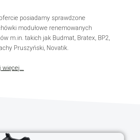
ofercie posiadamy sprawdzone
chówki modułowe renemowanych
ów m.in. takich jak Budmat, Bratex, BP2,
achy Pruszyński, Novatik.
j więcej…