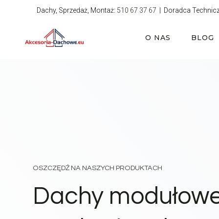
Przejdź
Dachy, Sprzedaż, Montaż:
510 67 37 67
| Doradca Technic
do
treści
O NAS
BLOG
OSZCZĘDŹ NA NASZYCH PRODUKTACH
Dachy modułow