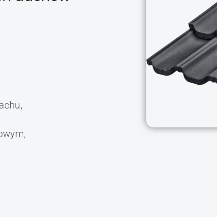
achu,
dowym,
.