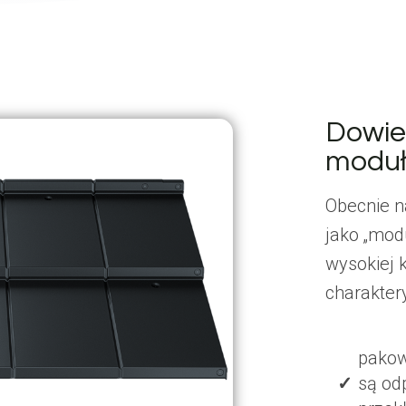
Dowie
modu
Obecnie n
jako „mod
wysokiej 
charakter
pakow
są od