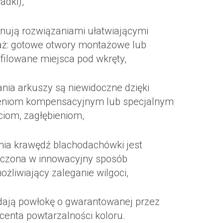
adki),
nują rozwiązaniami ułatwiającymi
ż: gotowe otwory montażowe lub
filowane miejsca pod wkręty,
ania arkuszy są niewidoczne dzięki
eniom kompensacyjnym lub specjalnym
ciom, zagłębieniom,
nia krawędź blachodachówki jest
czona w innowacyjny sposób
żliwiający zaleganie wilgoci,
dają powłokę o gwarantowanej przez
centa powtarzalności koloru.