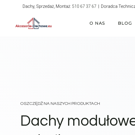
Przejdź
Dachy, Sprzedaż, Montaż:
510 67 37 67
| Doradca Technic
do
treści
O NAS
BLOG
OSZCZĘDŹ NA NASZYCH PRODUKTACH
Dachy modułow