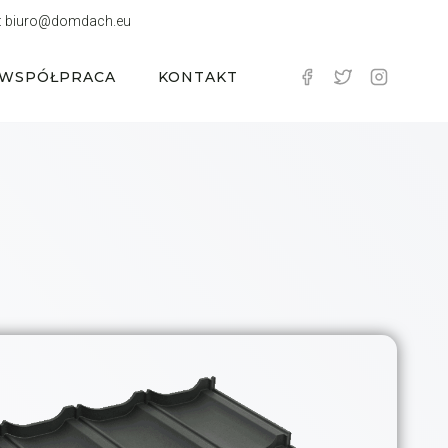
:
biuro@domdach.eu
WSPÓŁPRACA
KONTAKT