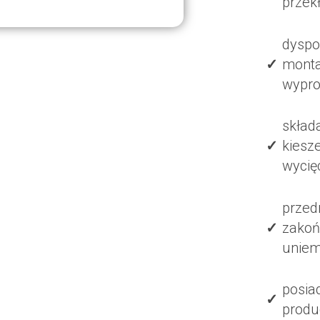
przekł
dyspo
monta
wypro
skład
kiesz
wycię
przed
zakoń
uniemo
posia
produ