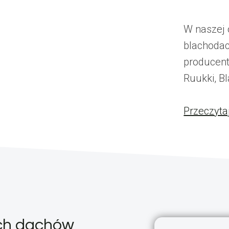
W naszej 
blachoda
producent
Ruukki, Bl
Przeczyta
ych dachów