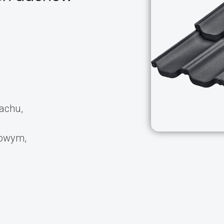
achu,
dowym,
.