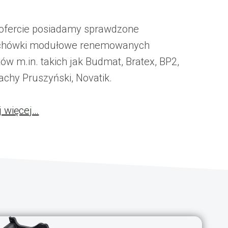
ofercie posiadamy sprawdzone
chówki modułowe renemowanych
ów m.in. takich jak Budmat, Bratex, BP2,
achy Pruszyński, Novatik.
j więcej…