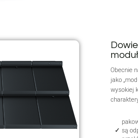
Dowie
modu
Obecnie n
jako „mod
wysokiej 
charakter
pakow
są od