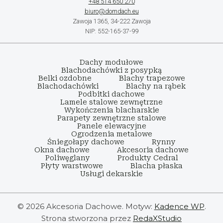
+48 514 650 270
biuro@domdach.eu
Zawoja 1365, 34-222 Zawoja
NIP: 552-165-37-99
Dachy modułowe
Blachodachówki z posypką
Belki ozdobne
Blachy trapezowe
Blachodachówki
Blachy na rąbek
Podbitki dachowe
Lamele stalowe zewnętrzne
Wykończenia blacharskie
Parapety zewnętrzne stalowe
Panele elewacyjne
Ogrodzenia metalowe
Śniegołapy dachowe
Rynny
Okna dachowe
Akcesoria dachowe
Poliwęglany
Produkty Cedral
Płyty warstwowe
Blacha płaska
Usługi dekarskie
© 2026 Akcesoria Dachowe. Motyw:
Kadence WP
.
Strona stworzona przez
RedaXStudio