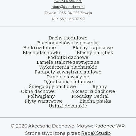
+48 514 650 270
biuro@domdach.eu
Zawoja 1365, 34-222 Zawoja
NIP: 552-165-37-99
Dachy modułowe
Blachodachówki z posypką
Belki ozdobne
Blachy trapezowe
Blachodachówki
Blachy na rąbek
Podbitki dachowe
Lamele stalowe zewnętrzne
Wykończenia blacharskie
Parapety zewnętrzne stalowe
Panele elewacyjne
Ogrodzenia metalowe
Śniegołapy dachowe
Rynny
Okna dachowe
Akcesoria dachowe
Poliwęglany
Produkty Cedral
Płyty warstwowe
Blacha płaska
Usługi dekarskie
© 2026 Akcesoria Dachowe. Motyw:
Kadence WP
.
Strona stworzona przez
RedaXStudio